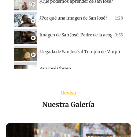
¿Qué podemos aprender de san José?
¿Por qué una imagen de San José?
1:28
Imagen de San José: Padre de la acogida
0:55
Llegada de San José al Templo de Maipú
San José Obrero
Misa a San José; Viernes 19 de marzo
Revisa
Cap 01: San José, patrono de Duoc UC
Nuestra Galería
Cap 02: San José, elegido como patrono de Duoc
Cap 03: La vida de San José