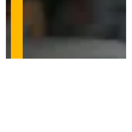
VIDEO
LA PESTE
Obra de teatro online
Elenco Espíritu del Teatro 2020