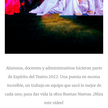
Alumnos, docentes y administrativos hicieron parte
de Espíritu del Teatro 2022. Una puesta en escena
increíble, un trabajo en equipo que sacó lo mejor de
cada uno, para dar vida la obra Buenas Nuevas. ¡Mira
este video!