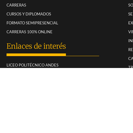
CARRERAS
SO
CURSOS Y DIPLOMADOS
SE
FORMATO SEMIPRESENCIAL
E
CARRERAS 100% ONLINE
VI
IN
Enlaces de interés
RE
CA
LICEO POLITÉCNICO ANDES
T
DUOC LABORAL
M
EMPRESAS
PR
PORTAL PROVEEDORES
REDES SOCIALES DUOC UC
KIT DIGITAL DUOC UC
CANAL DE DENUNCIAS Y CONSULTAS
PREVENCIÓN Y APOYO A VÍCTIMAS DE VIOLENCIA SEXUAL