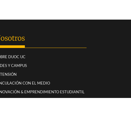
osotros
BRE DUOC UC
DES Y CAMPUS
XTENSIÓN
NCULACIÓN CON EL MEDIO
NOVACIÓN & EMPRENDIMIENTO ESTUDIANTIL
LACIONES INTERNACIONALES
LIDAD Y ACREDITACIÓN
RANSPARENCIA
EMORIA ANUAL