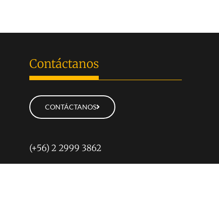
Contáctanos
CONTÁCTANOS
(+56) 2 2999 3862
Opción 1: Admisión
Opción 2: Soporte de Claves
Opción 3: Mesa de Servicio
Opción 4: Cursos y Diplomados
Opción 5: Sedes y Campus