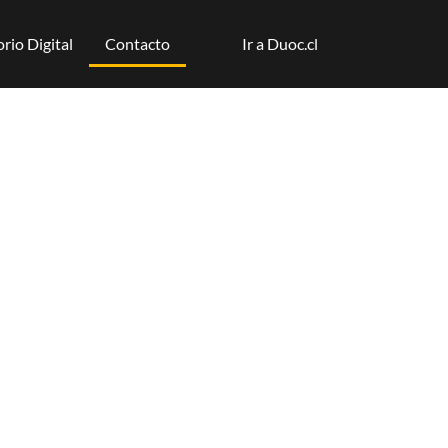
rio Digital
Contacto
Ir a Duoc.cl