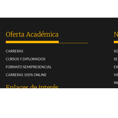
Oferta Académica
N
CARRERAS
SO
CURSOS Y DIPLOMADOS
SE
FORMATO SEMIPRESENCIAL
E
CARRERAS 100% ONLINE
VI
IN
Enlaces de interés
RE
CA
LICEO POLITÉCNICO ANDES
T
DUOC LABORAL
M